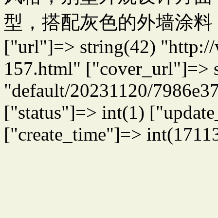
型，搭配灰色的外墙涂料
["url"]=> string(42) "http
157.html" ["cover_url"]=> 
"default/20231120/7986e3
["status"]=> int(1) ["upda
["create_time"]=> int(1711