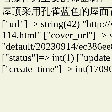
屋顶采用孔雀蓝色的屋面
["url"]=> string(42) "http
114.html" ["cover_url"]=> s
"default/20230914/ec386ee
["status"]=> int(1) ["upda
["create_time"]=> int(1709