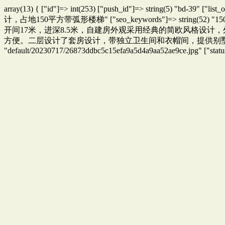
array(13) { ["id"]=> int(253) ["push_id"]=> string(5) "bd-39" 
计，占地150平方带弧形楼梯" ["seo_keywords"]=> string(5
开间17米，进深8.5米，自建房外观采用经典的简欧风格设
方便。二层设计了套房设计，带独立卫生间和衣帽间，提供别墅的舒适度。" ["url"]=> str
"default/20230717/26873ddbc5c15efa9a5d4a9aa52ae9ce.jpg" ["status