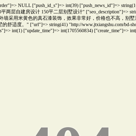
["list_order"]=> NULL ["push_id_s"]=> int(39) ["push_news_id"]=>
2) "150平两层自建房设计 150平二层别墅设计" ["seo_descriptio
计，外墙采用米黄色的真石漆装饰，效果非常好，价格也不高，别
ing(41) "http://www.jtxiangshu.com/bd-show-14.html
"]=> int(1) ["update_time"]=> int(1705560834) ["create_time"]=> in