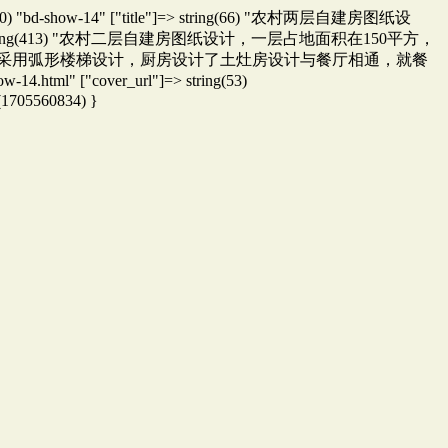
 string(10) "bd-show-14" ["title"]=> string(66) "农村两层自建房图纸设
n"]=> string(413) "农村二层自建房图纸设计，一层占地面积在150平方，
墅采用弧形楼梯设计，厨房设计了土灶房设计与餐厅相通，就餐
" ["cover_url"]=> string(53)
t(1705560834) }