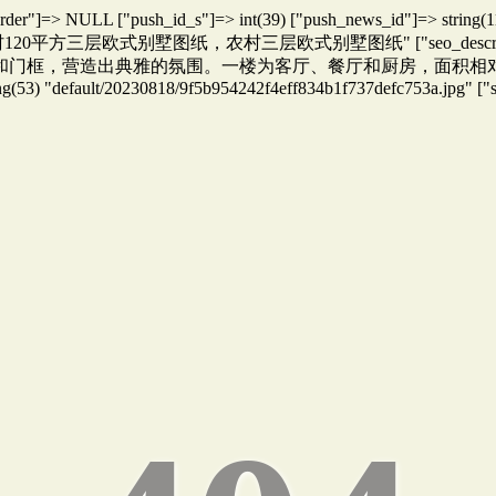
["list_order"]=> NULL ["push_id_s"]=> int(39) ["push_news_id"]=> 
) "农村120平方三层欧式别墅图纸，农村三层欧式别墅图纸" ["seo_descri
造出典雅的氛围。一楼为客厅、餐厅和厨房，面积相对较大，营造出宽敞舒
ng(53) "default/20230818/9f5b954242f4eff834b1f737defc753a.jpg" ["s