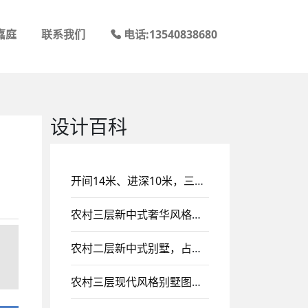
嘉庭
联系我们
电话:13540838680
设计百科
！
开间14米、进深10米，三层农村自建经典欧式风格别墅设计，带挑空客厅设计！
农村三层新中式奢华风格别墅设计图纸，挑空客厅设计
农村二层新中式别墅，占地100多平，带二楼阳台设计！
农村三层现代风格别墅图纸设计，三楼大露台、平顶设计风格